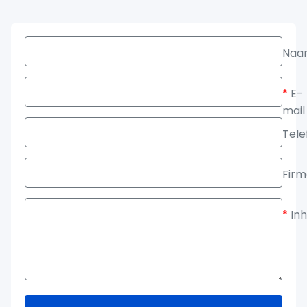
Naa
*
E-
mail
Tele
Fir
*
In