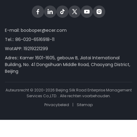
E-mail:
booboper@ecer.com
Tel.::
86-020-6516918-11
WatAPP:
19219221299
Adres:: Kamer 1601-1605, gebouw B, Jiatai International
Building, No. 41 Dongsihuan Middle Road, Chaoyang District,
Beijing
Auteursrecht © 2020-2026 Beijing Silk Road Enterprise Management
Services Co.,LTD. . Alle rechten voorbehouden.
Privacybeleid
|
Sitemap