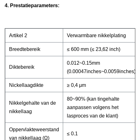
4. Prestatieparameters:
Artikel 2
Verwarmbare nikkelplating
Breedtebereik
≤ 600 mm (≤ 23,62 inch)
0.012~0.15mm
Diktebereik
(0.00047inches~0.0059inches)
Nickellaagdikte
≥ 0,4 μm
80~90% (kan tingehalte
Nikkelgehalte van de
aanpassen volgens het
nikkellaag
lasproces van de klant)
Oppervlakteweerstand
≤ 0.1
van nikkellaag (Ω)