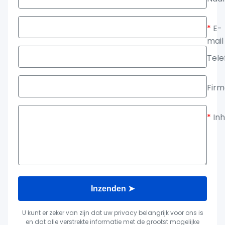
*
E-
mail
Tele
Fir
*
In
Inzenden ➤
U kunt er zeker van zijn dat uw privacy belangrijk voor ons is
en dat alle verstrekte informatie met de grootst mogelijke