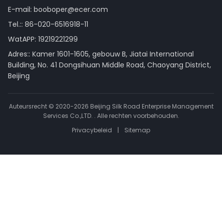
E-mail:
booboper@ecer.com
Tel.::
86-020-6516918-11
WatAPP:
19219221299
Adres:: Kamer 1601-1605, gebouw B, Jiatai International
Building, No. 41 Dongsihuan Middle Road, Chaoyang District,
Beijing
Auteursrecht © 2020-2026 Beijing Silk Road Enterprise Management
Services Co.,LTD. . Alle rechten voorbehouden.
Privacybeleid
|
Sitemap