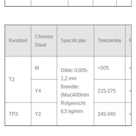
Chinese
Kwaliteit
Specificatie
Treksterkte
Re
Staat
M
>205
>3
Dikte: 0,005-
1,2 mm
T2
Breedte:
Y4
215-275
>2
(Max)400mm
Rolgewicht:
6,5 kg/mm
TP2
Y2
245-345
>8