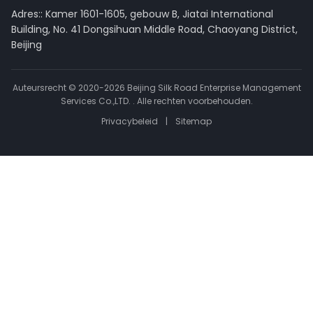
Adres:: Kamer 1601-1605, gebouw B, Jiatai International
Building, No. 41 Dongsihuan Middle Road, Chaoyang District,
Beijing
Auteursrecht © 2020-2026 Beijing Silk Road Enterprise Management
Services Co.,LTD. . Alle rechten voorbehouden.
Privacybeleid
|
Sitemap